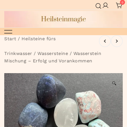
Zum
0
Inhalt
springen
Heilsteinmagie
Start
/
Heilsteine fürs
Trinkwasser
/
Wassersteine
/ Wasserstein
Mischung – Erfolg und Vorankommen
🔍