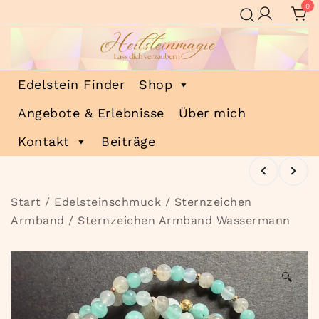
Zum
0
Inhalt
springen
Heilsteinmagie
Lass dich verzaubern
Edelstein Finder
Shop
Angebote & Erlebnisse
Über mich
Kontakt
Beiträge
Start
/
Edelsteinschmuck
/
Sternzeichen
Armband
/ Sternzeichen Armband Wassermann
🔍