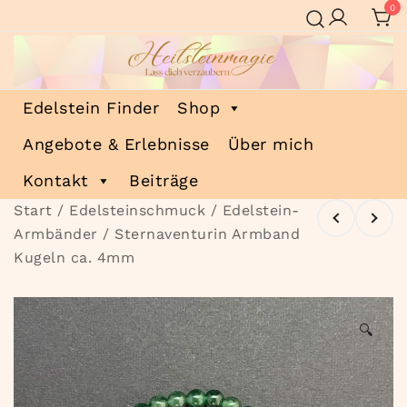
Zum
0
Inhalt
springen
Heilsteinmagie
Lass dich verzaubern
Edelstein Finder
Shop
Angebote & Erlebnisse
Über mich
Kontakt
Beiträge
Start
/
Edelsteinschmuck
/
Edelstein-
Armbänder
/ Sternaventurin Armband
Kugeln ca. 4mm
🔍