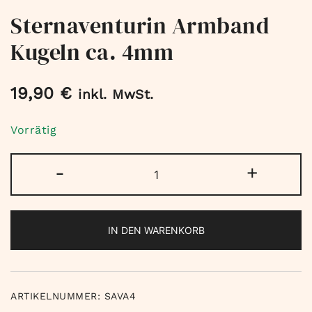
Sternaventurin Armband
Kugeln ca. 4mm
19,90
€
inkl. MwSt.
Vorrätig
Sternaventurin
-
+
Armband
Kugeln
ca.
IN DEN WARENKORB
4mm
Menge
ARTIKELNUMMER:
SAVA4