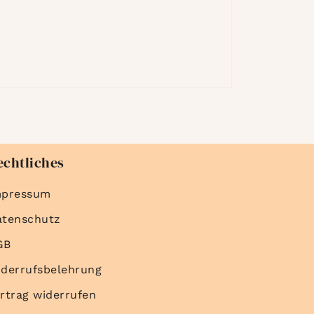
echtliches
mpressum
atenschutz
GB
derrufsbelehrung
rtrag widerrufen