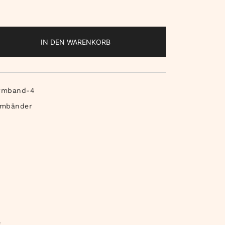
IN DEN WARENKORB
rmband-4
rmbänder
e