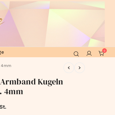
ge
0
a. 4mm
. Armband Kugeln
a. 4mm
St.