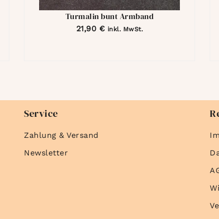
Turmalin bunt Armband
21,90
€
inkl. MwSt.
Service
R
Zahlung & Versand
I
Newsletter
D
A
Wi
Ve