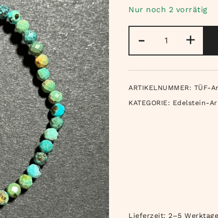
Nur noch 2 vorrätig
Türkis
-
+
stab.
Armband
Kugeln
facettiert
ARTIKELNUMMER:
TÜF-A
ca.
KATEGORIE:
Edelstein-A
4mm
Menge
Lieferzeit:
2–5 Werktag