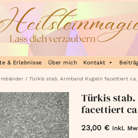
e & Erlebnisse
Über mich
Kontakt
Beiträ
Armbänder
/ Türkis stab. Armband Kugeln facettiert c
Türkis stab
🔍
facettiert c
23,00
€
inkl. Mw