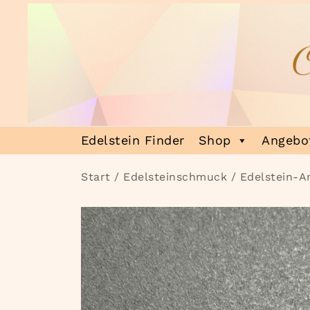
Zum
Inhalt
springen
Heilsteinmagie
Lass dich verzaubern
Edelstein Finder
Shop
Angebot
Start
/
Edelsteinschmuck
/
Edelstein-