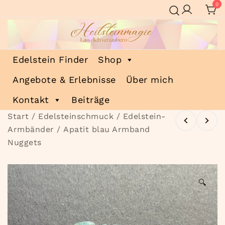
Zum
0
Inhalt
springen
Heilsteinmagie
Lass dich verzaubern
Edelstein Finder
Shop
Angebote & Erlebnisse
Über mich
Kontakt
Beiträge
Start
/
Edelsteinschmuck
/
Edelstein-
Armbänder
/ Apatit blau Armband
Nuggets
🔍