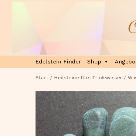
Zum
Inhalt
springen
Heilsteinmagie
Lass dich verzaubern
Edelstein Finder
Shop
Angebot
Start
/
Heilsteine fürs Trinkwasser
/
Was