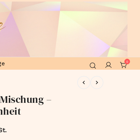
ge
0
 Mischung –
nheit
St.