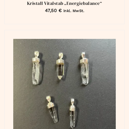
Kristall Vitalstab „Energiebalance“
47,50
€
inkl. MwSt.