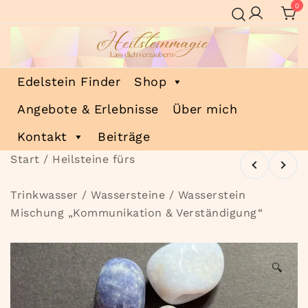
Zum
0
Inhalt
springen
Heilsteinmagie
Lass dich verzaubern
Edelstein Finder
Shop
Angebote & Erlebnisse
Über mich
Kontakt
Beiträge
Start
/
Heilsteine fürs
Trinkwasser
/
Wassersteine
/ Wasserstein
Mischung „Kommunikation & Verständigung“
🔍