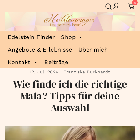
Zum
0
Inhalt
springen
Heilsteinmagie
Lass dich verzaubern
Edelstein Finder
Shop
Angebote & Erlebnisse
Über mich
Kontakt
Beiträge
12. Juli 2026
Franziska Burkhardt
Wie finde ich die richtige
Mala? Tipps für deine
Auswahl