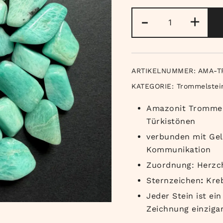
Amazonit
-
+
Trommelstei
Menge
ARTIKELNUMMER:
AMA-T
KATEGORIE:
Trommelstei
Amazonit Trommels
Türkistönen
verbunden mit Gel
Kommunikation
Zuordnung: Herzc
Sternzeichen
:
Kreb
Jeder Stein ist ei
Zeichnung einzigar