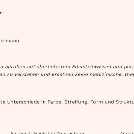
ün
sermann
 beruhen auf überliefertem Edelsteinwissen und pers
en zu verstehen und ersetzen keine medizinische, the
hte Unterschiede in Farbe, Streifung, Form und Struk
Amazonit gebohrt in Tropfenform
Amazo