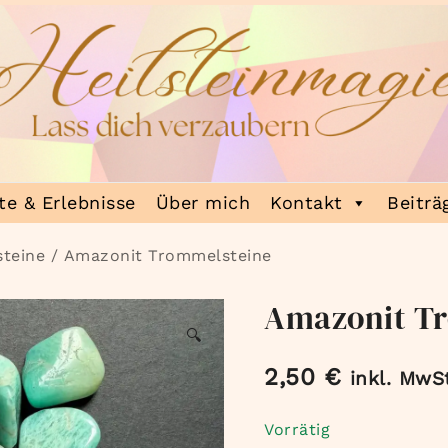
e & Erlebnisse
Über mich
Kontakt
Beiträ
teine
/ Amazonit Trommelsteine
Amazonit T
🔍
2,50
€
inkl. MwS
Vorrätig