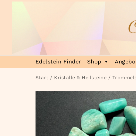
Zum
Inhalt
springen
Heilsteinmagie
Lass dich verzaubern
Edelstein Finder
Shop
Angebot
Start
/
Kristalle & Heilsteine
/
Trommels