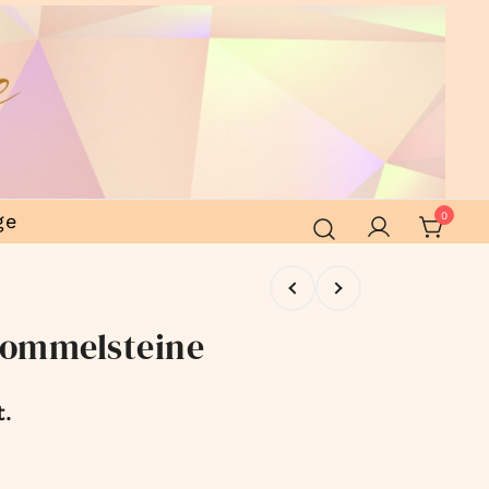
ge
0
rommelsteine
t.