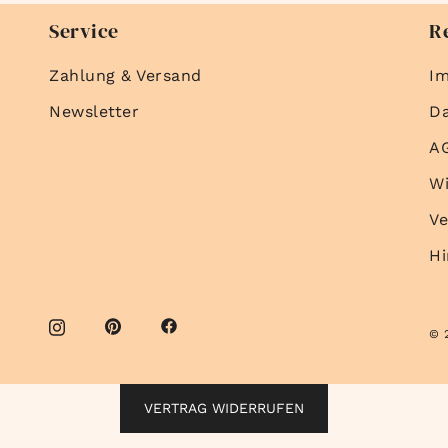
Service
R
Zahlung & Versand
I
Newsletter
D
A
Wi
Ve
Hi
© 
VERTRAG WIDERRUFEN