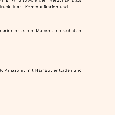
en. Er wird sowohl dem Herzchakra als
ruck, klare Kommunikation und
n erinnern, einen Moment innezuhalten,
 du Amazonit mit
Hämatit
entladen und