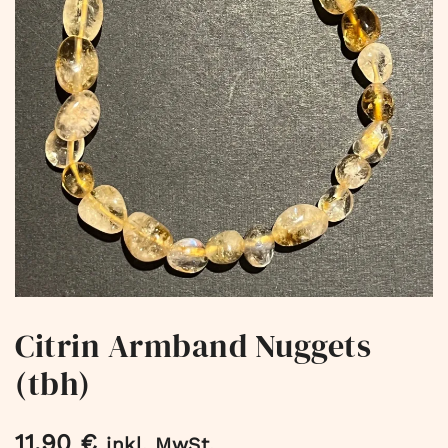
Citrin Armband Nuggets
(tbh)
11,90
€
inkl. MwSt.