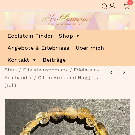
Zum
0
Inhalt
springen
Heilsteinmagie
Lass dich verzaubern
Edelstein Finder
Shop
Angebote & Erlebnisse
Über mich
Kontakt
Beiträge
Start
/
Edelsteinschmuck
/
Edelstein-
Armbänder
/ Citrin Armband Nuggets
(tbh)
🔍