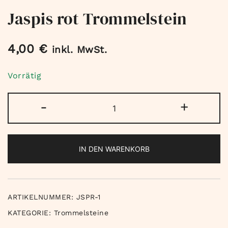
Jaspis rot Trommelstein
4,00
€
inkl. MwSt.
Vorrätig
Jaspis
-
+
rot
Trommelstein
Menge
IN DEN WARENKORB
ARTIKELNUMMER:
JSPR-1
KATEGORIE:
Trommelsteine