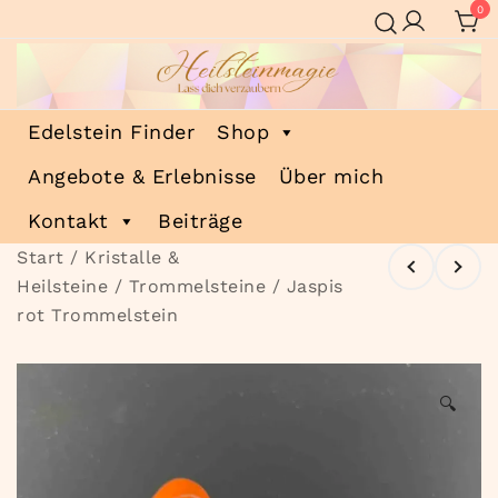
Zum
0
Inhalt
springen
Heilsteinmagie
Lass dich verzaubern
Edelstein Finder
Shop
Angebote & Erlebnisse
Über mich
Kontakt
Beiträge
Start
/
Kristalle &
Heilsteine
/
Trommelsteine
/ Jaspis
rot Trommelstein
🔍