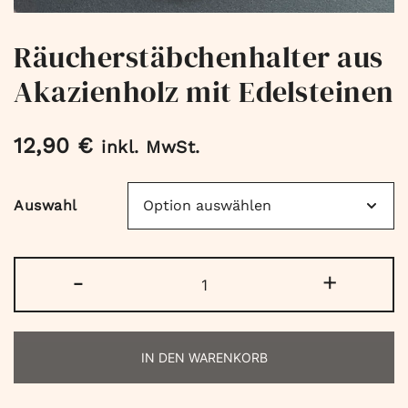
Räucherstäbchenhalter aus
Akazienholz mit Edelsteinen
12,90
€
inkl. MwSt.
Auswahl
Räucherstäbchenhalter
-
+
aus
Akazienholz
mit
IN DEN WARENKORB
Edelsteinen
Menge