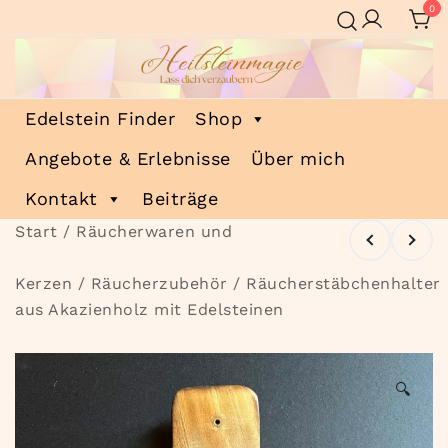
Zum
0
Inhalt
springen
Heilsteinmagie
Lass dich verzaubern
Edelstein Finder
Shop
Angebote & Erlebnisse
Über mich
Kontakt
Beiträge
Start
/
Räucherwaren und
Kerzen
/
Räucherzubehör
/ Räucherstäbchenhalter
aus Akazienholz mit Edelsteinen
🔍