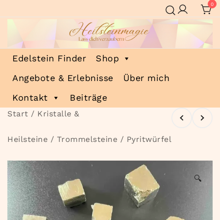
Zum
0
Inhalt
springen
Heilsteinmagie
Lass dich verzaubern
Edelstein Finder
Shop
Angebote & Erlebnisse
Über mich
Kontakt
Beiträge
Start
/
Kristalle &
Heilsteine
/
Trommelsteine
/ Pyritwürfel
🔍