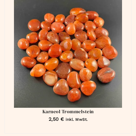
Karneol Trommelstein
2,50
€
inkl. MwSt.