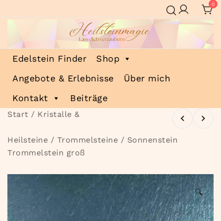
Zum
0
Inhalt
springen
Heilsteinmagie
Lass dich verzaubern
Edelstein Finder
Shop
Angebote & Erlebnisse
Über mich
Kontakt
Beiträge
Start
/
Kristalle &
Heilsteine
/
Trommelsteine
/ Sonnenstein
Trommelstein groß
🔍