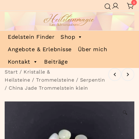
Zum
0
Inhalt
springen
Heilsteinmagie
Lass dich verzaubern
Edelstein Finder
Shop
Angebote & Erlebnisse
Über mich
Kontakt
Beiträge
Start
/
Kristalle &
Heilsteine
/
Trommelsteine
/ Serpentin
/ China Jade Trommelstein klein
🔍