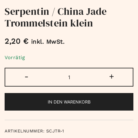
Serpentin / China Jade
Trommelstein klein
2,20
€
inkl. MwSt.
Vorrätig
Serpentin
-
+
/
China
Jade
IN DEN WARENKORB
Trommelstein
klein
Menge
ARTIKELNUMMER:
SCJTR-1