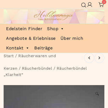
Zum
0
Inhalt
springen
Heilsteinmagie
Lass dich verzaubern
Edelstein Finder
Shop
Angebote & Erlebnisse
Über mich
Kontakt
Beiträge
Start
/
Räucherwaren und
Kerzen
/
Räucherbündel
/ Räucherbündel
„Klarheit“
🔍