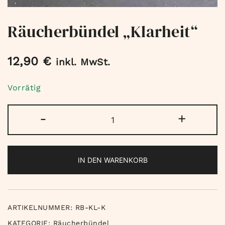
Räucherbündel „Klarheit“
12,90
€
inkl. MwSt.
Vorrätig
Räucherbündel
-
+
"Klarheit"
Menge
IN DEN WARENKORB
ARTIKELNUMMER:
RB-KL-K
KATEGORIE:
Räucherbündel