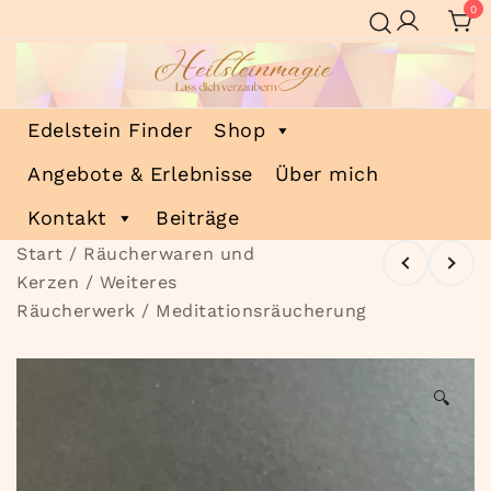
Zum
0
Inhalt
springen
Heilsteinmagie
Lass dich verzaubern
Edelstein Finder
Shop
Angebote & Erlebnisse
Über mich
Kontakt
Beiträge
Start
/
Räucherwaren und
Kerzen
/
Weiteres
Räucherwerk
/ Meditationsräucherung
🔍