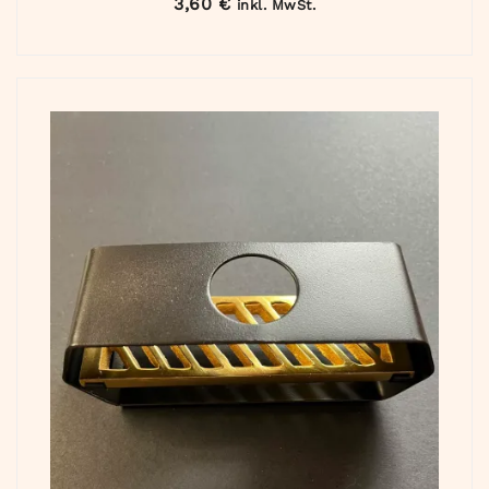
3,60
€
inkl. MwSt.