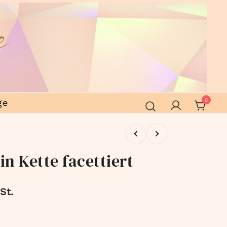
ge
0
n Kette facettiert
St.