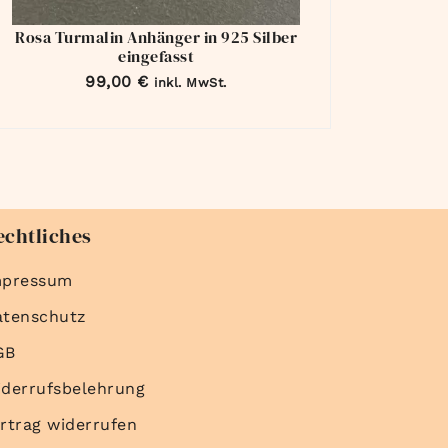
Rosa Turmalin Anhänger in 925 Silber
eingefasst
99,00
€
inkl. MwSt.
echtliches
mpressum
atenschutz
GB
derrufsbelehrung
rtrag widerrufen