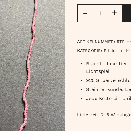
Rosa
-
+
Turmalin
Kette
facettiert
Menge
ARTIKELNUMMER:
RTR-H
KATEGORIE:
Edelstein-Ke
Rubellit facettier
Lichtspiel
925 Silberverschlu
Steinheilkunde: L
Jede Kette ein Uni
Lieferzeit:
2–5 Werktag