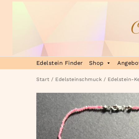
Zum
Inhalt
springen
Heilsteinmagie
Lass dich verzaubern
Edelstein Finder
Shop
Angebot
Start
/
Edelsteinschmuck
/
Edelstein-K