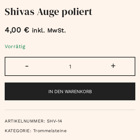
Shivas Auge poliert
4,00
€
inkl. MwSt.
Vorrätig
Shivas
-
+
Auge
poliert
Menge
IN DEN WARENKORB
ARTIKELNUMMER:
SHV-14
KATEGORIE:
Trommelsteine