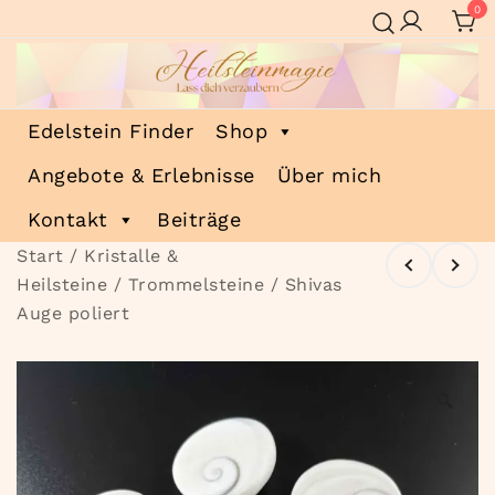
Zum
0
Inhalt
springen
Heilsteinmagie
Lass dich verzaubern
Edelstein Finder
Shop
Angebote & Erlebnisse
Über mich
Kontakt
Beiträge
Start
/
Kristalle &
Heilsteine
/
Trommelsteine
/ Shivas
Auge poliert
🔍