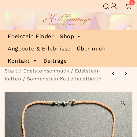
Zum
0
Inhalt
springen
Heilsteinmagie
Lass dich verzaubern
Edelstein Finder
Shop
Angebote & Erlebnisse
Über mich
Kontakt
Beiträge
Start
/
Edelsteinschmuck
/
Edelstein-
Ketten
/ Sonnenstein Kette facettiert*
🔍