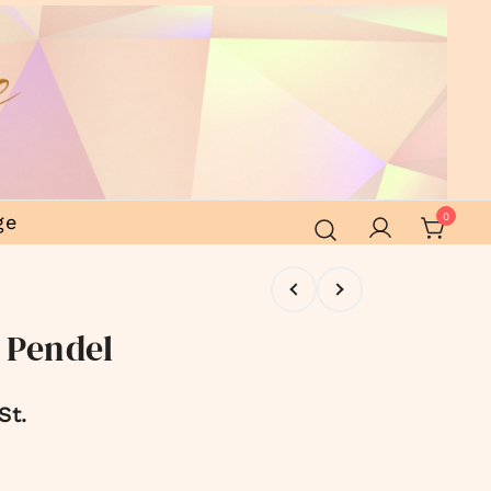
ge
0
 Pendel
St.