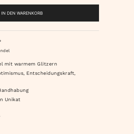
IN DEN WARENKORB
P
endel
el mit warmem Glitzern
ptimismus, Entscheidungskraft,
Handhabung
in Unikat
e