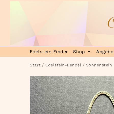
Zum
Inhalt
springen
Heilsteinmagie
Lass dich verzaubern
Edelstein Finder
Shop
Angebot
Start
/
Edelstein-Pendel
/ Sonnenstein 