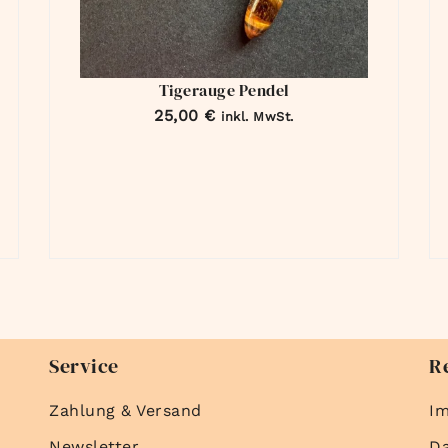
Tigerauge Pendel
25,00
€
inkl. MwSt.
Service
R
Zahlung & Versand
I
Newsletter
D