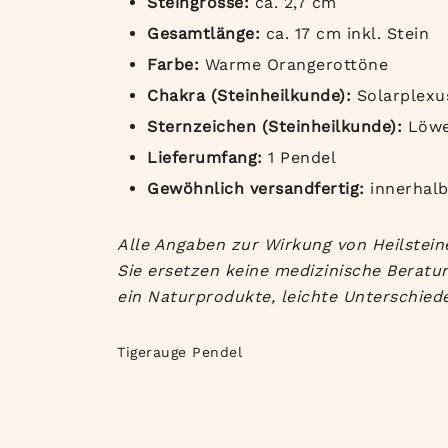
Steingrösse:
ca. 2,7 cm
Gesamtlänge:
ca. 17 cm inkl. Stein
Farbe:
Warme Orangerottöne
Chakra (Steinheilkunde):
Solarplexu
Sternzeichen (Steinheilkunde):
Löwe
Lieferumfang:
1 Pendel
Gewöhnlich versandfertig:
innerhal
Alle Angaben zur Wirkung von Heilsteine
Sie ersetzen keine medizinische Beratun
ein Naturprodukte, leichte Unterschiede
Tigerauge Pendel