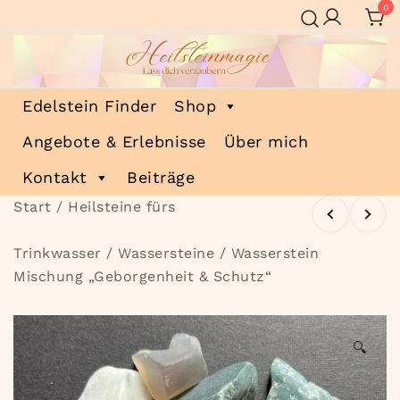
Zum
0
Inhalt
springen
Heilsteinmagie
Lass dich verzaubern
Edelstein Finder
Shop
Angebote & Erlebnisse
Über mich
Kontakt
Beiträge
Start
/
Heilsteine fürs
Trinkwasser
/
Wassersteine
/ Wasserstein
Mischung „Geborgenheit & Schutz“
🔍