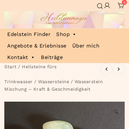
Zum
0
Inhalt
springen
Heilsteinmagie
Lass dich verzaubern
Edelstein Finder
Shop
Angebote & Erlebnisse
Über mich
Kontakt
Beiträge
Start
/
Heilsteine fürs
Trinkwasser
/
Wassersteine
/ Wasserstein
Mischung – Kraft & Geschmeidigkeit
🔍