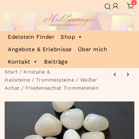
Zum
0
Inhalt
springen
Heilsteinmagie
Lass dich verzaubern
Edelstein Finder
Shop
Angebote & Erlebnisse
Über mich
Kontakt
Beiträge
Start
/
Kristalle &
Heilsteine
/
Trommelsteine
/ Weißer
Achat / Friedensachat Trommelstein
🔍