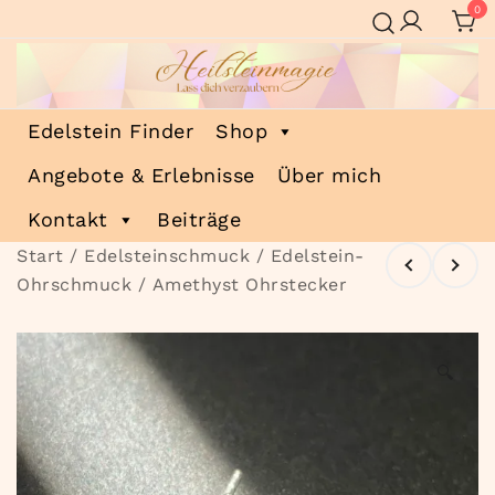
Zum
0
Inhalt
springen
Heilsteinmagie
Lass dich verzaubern
Edelstein Finder
Shop
Angebote & Erlebnisse
Über mich
Kontakt
Beiträge
Start
/
Edelsteinschmuck
/
Edelstein-
Ohrschmuck
/ Amethyst Ohrstecker
🔍