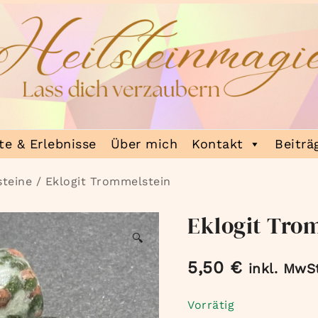
e & Erlebnisse
Über mich
Kontakt
Beiträ
teine
/ Eklogit Trommelstein
Eklogit Tro
🔍
5,50
€
inkl. MwS
Vorrätig