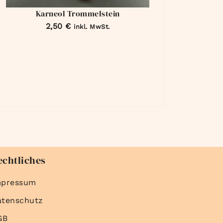
Karneol Trommelstein
2,50
€
inkl. MwSt.
echtliches
mpressum
atenschutz
GB