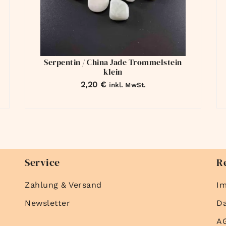
Serpentin / China Jade Trommelstein
klein
2,20
€
inkl. MwSt.
Service
R
Zahlung & Versand
I
Newsletter
D
A