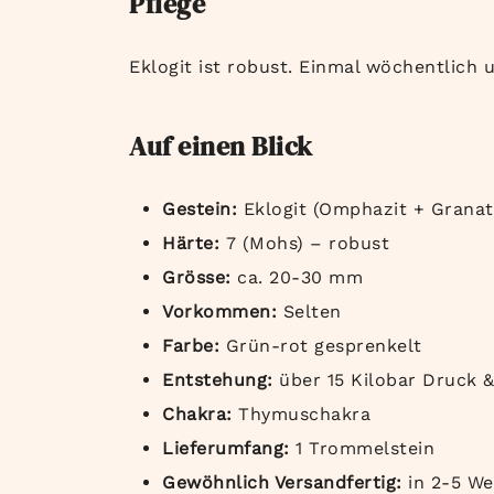
Pflege
Eklogit ist robust. Einmal wöchentlich 
Auf einen Blick
Gestein:
Eklogit (Omphazit + Grana
Härte:
7 (Mohs) – robust
Grösse:
ca. 20-30 mm
Vorkommen:
Selten
Farbe:
Grün-rot gesprenkelt
Entstehung:
über 15 Kilobar Druck
Chakra:
Thymuschakra
Lieferumfang:
1 Trommelstein
Gewöhnlich Versandfertig:
in 2-5 W