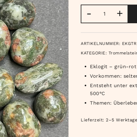
Eklogit
-
+
Trommelstei
Menge
ARTIKELNUMMER:
EKGTR
KATEGORIE:
Trommelstei
Eklogit – grün-rot
Vorkommen: selte
Entsteht unter ex
500°C
Themen: Überleben
Lieferzeit:
2–5 Werktag