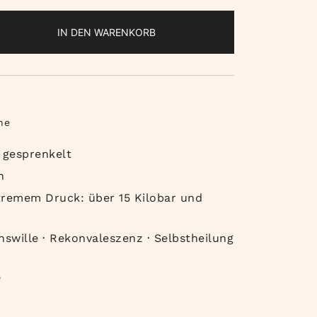
IN DEN WARENKORB
n
ne
 gesprenkelt
n
tremem Druck: über 15 Kilobar und
swille · Rekonvaleszenz · Selbstheilung
e