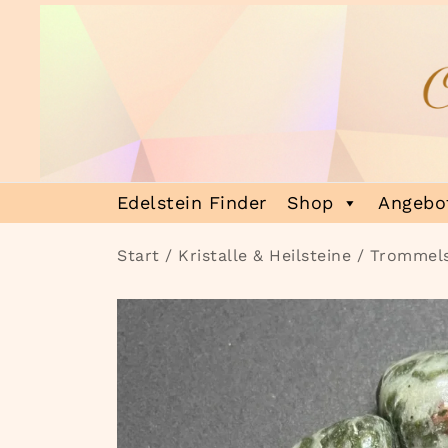
Zum
Inhalt
springen
Heilsteinmagie
Lass dich verzaubern
Edelstein Finder
Shop
Angebot
Start
/
Kristalle & Heilsteine
/
Trommels