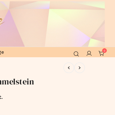
ge
0
mmelstein
t.