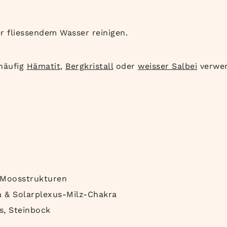
r fliessendem Wasser reinigen.
 häufig
Hämatit
,
Bergkristall
oder
weisser Salbei
verwen
n Moosstrukturen
 & Solarplexus-Milz-Chakra
s, Steinbock