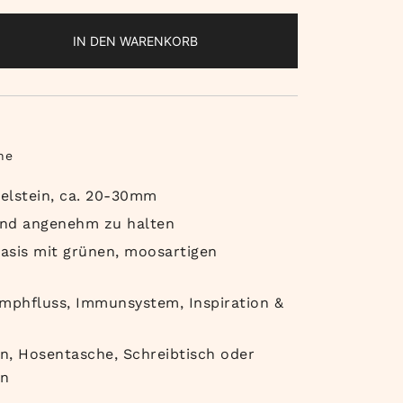
IN DEN WARENKORB
n
ne
lstein, ca. 20-30mm
 und angenehm zu halten
asis mit grünen, moosartigen
ymphfluss, Immunsystem, Inspiration &
on, Hosentasche, Schreibtisch oder
en