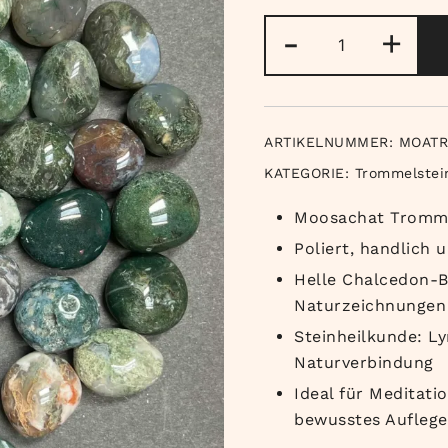
Moosachat
-
+
Trommelstei
Menge
ARTIKELNUMMER:
MOATR
KATEGORIE:
Trommelstei
Moosachat Tromme
Poliert, handlich
Helle Chalcedon-B
Naturzeichnungen
Steinheilkunde: L
Naturverbindung
Ideal für Meditati
bewusstes Aufleg