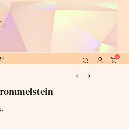
ge
0
Trommelstein
t.