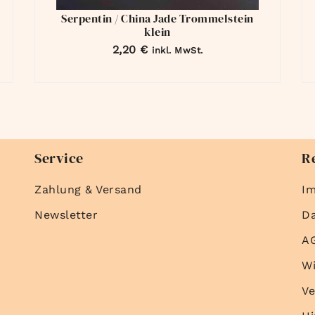
Serpentin / China Jade Trommelstein
klein
2,20
€
inkl. MwSt.
Service
R
Zahlung & Versand
I
Newsletter
D
A
Wi
Ve