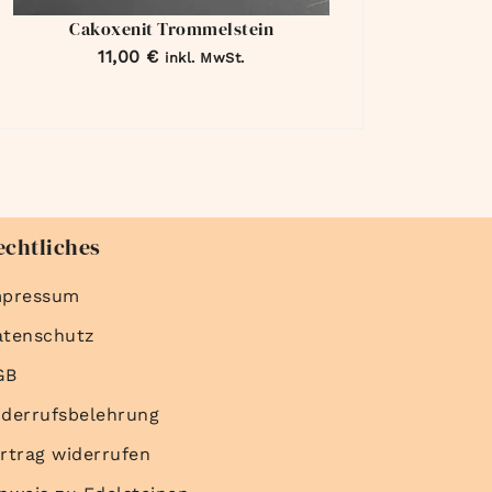
Cakoxenit Trommelstein
11,00
€
inkl. MwSt.
echtliches
mpressum
atenschutz
GB
derrufsbelehrung
rtrag widerrufen