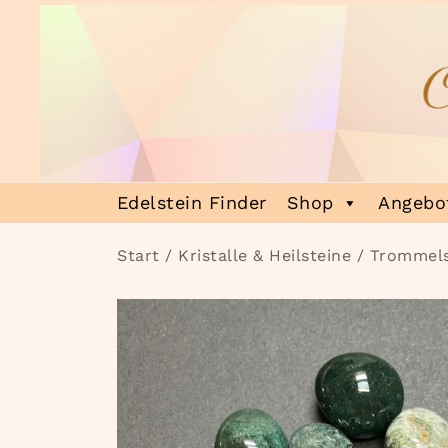
Zum
Inhalt
springen
Heilsteinmagie
Lass dich verzaubern
Edelstein Finder
Shop
Angebot
Start
/
Kristalle & Heilsteine
/
Trommels