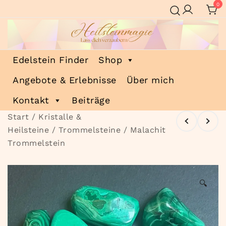
Zum
0
Inhalt
springen
Heilsteinmagie
Lass dich verzaubern
Edelstein Finder
Shop
Angebote & Erlebnisse
Über mich
Kontakt
Beiträge
Start
/
Kristalle &
Heilsteine
/
Trommelsteine
/ Malachit
Trommelstein
🔍